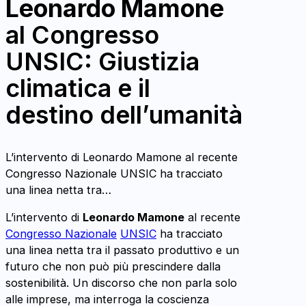
Leonardo Mamone
Leonardo Mamone
Giustizia sociale e climatica
al Congresso
UNSIC: Giustizia
Tommaso Semeraro
Le particolarità della Puglia
climatica e il
destino dell’umanità
Giovanni Firera
Impegno sacrificio e passione
Massimo Scala
L’intervento di Leonardo Mamone al recente
Solidarietà e unità
Congresso Nazionale UNSIC ha tracciato
TG2: 3° Congresso Nazionale UNSIC
una linea netta tra…
Domenico Mamone
L’intervento di
Leonardo Mamone
al recente
intervista backdrop al Congresso
UNSIC 2025
Congresso Nazionale
UNSIC
ha tracciato
Domenico Mamone
intervista al Congresso UNSIC 2025
una linea netta tra il passato produttivo e un
futuro che non può più prescindere dalla
sostenibilità. Un discorso che non parla solo
alle imprese, ma interroga la coscienza