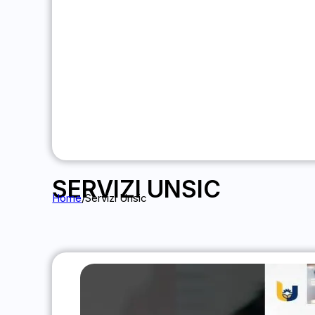
SERVIZI UNSIC
Home
/
Servizi Unsic