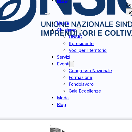
Blog
Ce
Home
Chi siamo
UNSIC
Il presidente
Voci per il territorio
Servizi
Eventi
Congresso Nazionale
Formazione
Fondolavoro
Galà Eccellenze
Moda
Blog