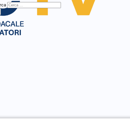
rca
×