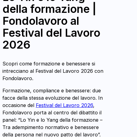
Festival del Lavoro 2023
della formazione |
Fondolavoro al
Luca Cefisi
Perché tecnica e valori devono
Festival del Lavoro
restare uniti | Festival del Lavoro 2023
2026
Scopri come formazione e benessere si
intrecciano al Festival del Lavoro 2026 con
Fondolavoro.
Formazione, compliance e benessere: due
facce della stessa evoluzione del lavoro. In
occasione del
Festival del Lavoro 2026
,
Fondolavoro porta al centro del dibattito il
panel: “Lo Yin e lo Yang della formazione –
Tra adempimento normativo e benessere
della persona nel nuovo patto del lavoro”.